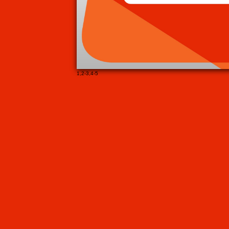
1
,
2-3
,
4-5