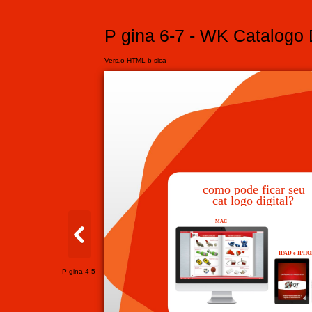
P gina 6-7 - WK Catalogo D
Vers„o HTML b sica
como pode ficar seu
cat logo digital?
MAC
IPAD e IPH
P gina 4-5